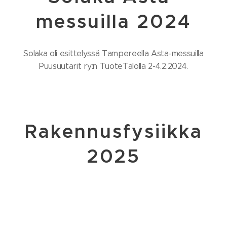
messuilla 2024
Solaka oli esittelyssä Tampereella Asta-messuilla
Puusuutarit ry:n TuoteTalolla 2-4.2.2024.
Rakennusfysiikka
2025
Solaka valittiin viiden ehdokkaan joukkoon mukaan
kosteusturvallisen rakentamisen kilpailuun valtakunnalliseen
Rakennusfysiikka-seminaariin 28.10.2025 Tampereella
Tampere-talossa, jossa Solaka tuotiin esille ensimmäistä